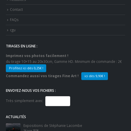
Contact
FAQs
cgu
TIRAGES EN LIGNE :
Imprimez vos photos facilement !
du tirage 10×15 au 20x30cm, Gamme HD. Minimum de commande : 2€
Profitez ici dès 0,25€ !
Commandez aussi vos tirages Fine Art !
ici dès 9,90€ !
ENVOYEZ-NOUS VOS FICHIERS :
Très simplement avec
SMASH
ACTUALITÉS
Expositions de Stéphanie Lacombe
24 juin 2026