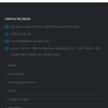
CONTACTEZ-NOUS
46, Avenue des Paulines 63000 Clermont-Ferrand
09 84 54 24 36
contact@atelier-baryte.com
Lundi : 14h30 – 18h. Du Mardi au Vendredi : 9h – 13h / 14h30 – 18h
Lundi matin ouvert sur rendez-vous
Home
Prestations
Nos Papiers Photos
Tarifs
Tirages en ligne
Actualités